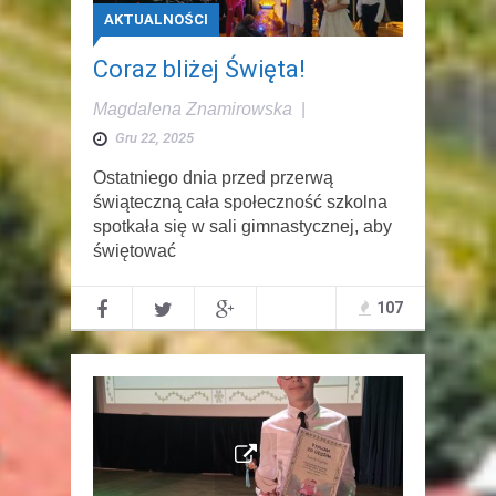
AKTUALNOŚCI
Coraz bliżej Święta!
Magdalena Znamirowska
|
Gru 22, 2025
Ostatniego dnia przed przerwą
świąteczną cała społeczność szkolna
spotkała się w sali gimnastycznej, aby
świętować
107