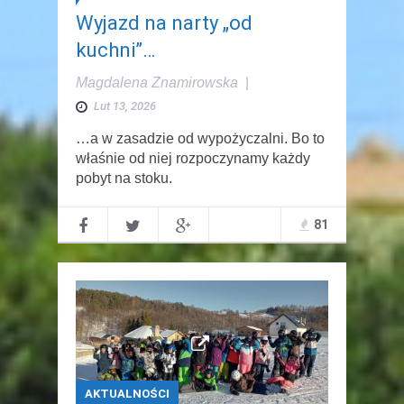
Wyjazd na narty „od
kuchni”…
Magdalena Znamirowska
|
Lut 13, 2026
…a w zasadzie od wypożyczalni. Bo to
właśnie od niej rozpoczynamy każdy
pobyt na stoku.
81
AKTUALNOŚCI