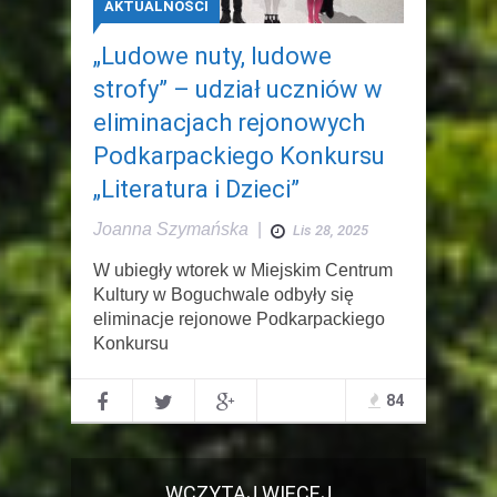
AKTUALNOŚCI
„Ludowe nuty, ludowe
strofy” – udział uczniów w
eliminacjach rejonowych
Podkarpackiego Konkursu
„Literatura i Dzieci”
Joanna Szymańska
|
Lis 28, 2025
W ubiegły wtorek w Miejskim Centrum
Kultury w Boguchwale odbyły się
eliminacje rejonowe Podkarpackiego
Konkursu
84
WCZYTAJ WIĘCEJ