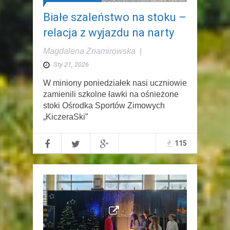
Białe szaleństwo na stoku –
relacja z wyjazdu na narty
Magdalena Znamirowska
|
Sty 21, 2026
W miniony poniedziałek nasi uczniowie
zamienili szkolne ławki na ośnieżone
stoki Ośrodka Sportów Zimowych
„KiczeraSki”
115