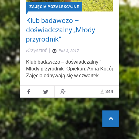
ZAJĘCIA POZALEKCYJNE
Klub badawczo –
doświadczalny „Młody
przyrodnik”
Krzysztof
|
Paź 3, 2017
Klub badawczo – doświadczalny ”
Młody przyrodnik” Opiekun: Anna Kocój
Zajęcia odbywają się w czwartek
344