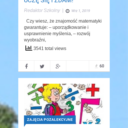
UCZĘ SIĘ I ZDAM!
Redaktor Szkolny
|
Wrz 1, 2019
Czy wiesz, że znajomość matematyki
gwarantuje: – uporządkowanie i
usprawnienie myślenia, – rozwój
wyobraźni,
3541 total views
60
ZAJĘCIA POZALEKCYJNE