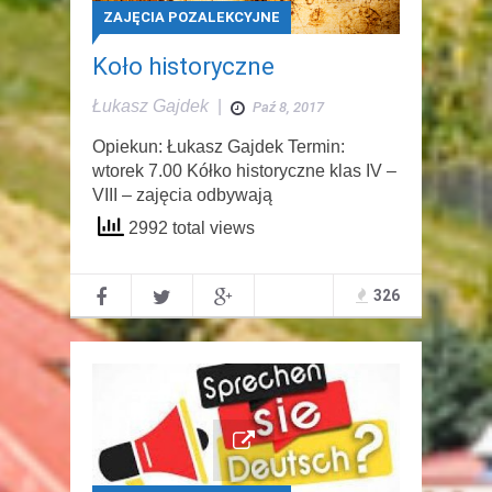
ZAJĘCIA POZALEKCYJNE
Koło historyczne
Łukasz Gajdek
|
Paź 8, 2017
Opiekun: Łukasz Gajdek Termin:
wtorek 7.00 Kółko historyczne klas IV –
VIII – zajęcia odbywają
2992 total views
326