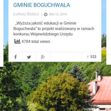
GMINIE BOGUCHWAŁA
Łukasz Bubicz
|
Wrz 12, 2019
„Wyższa jakość edukacji w Gminie
Boguchwała” to projekt realizowany w ramach
konkursu Wojewódzkiego Urzędu
4784 total views
523