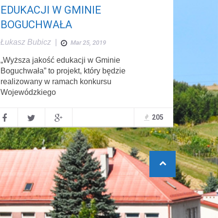
EDUKACJI W GMINIE
BOGUCHWAŁA
Łukasz Bubicz
|
Mar 25, 2019
„Wyższa jakość edukacji w Gminie
Boguchwała” to projekt, który będzie
realizowany w ramach konkursu
Wojewódzkiego
205