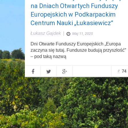
na Dniach Otwartych Funduszy
Europejskich w Podkarpackim
Centrum Nauki „Łukasiewicz”
Łukasz Gajdek
|
Maj 11, 2025
Dni Otwarte Funduszy Europejskich „Europa
zaczyna się tutaj. Fundusze budują przyszłość”
– pod taką nazwą
74