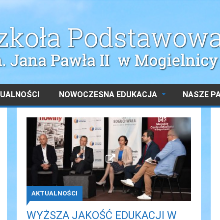
UALNOŚCI
NOWOCZESNA EDUKACJA
NASZE P
AKTUALNOŚCI
WYŻSZA JAKOŚĆ EDUKACJI W