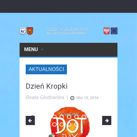
MENU
AKTUALNOŚCI
Dzień Kropki
Beata Głodowska
|
Wrz 19, 2016