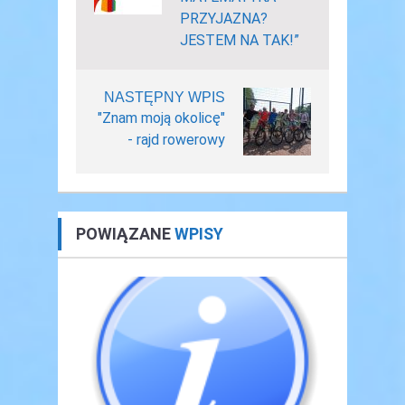
PRZYJAZNA?
JESTEM NA TAK!”
NASTĘPNY WPIS
"Znam moją okolicę"
- rajd rowerowy
POWIĄZANE
WPISY