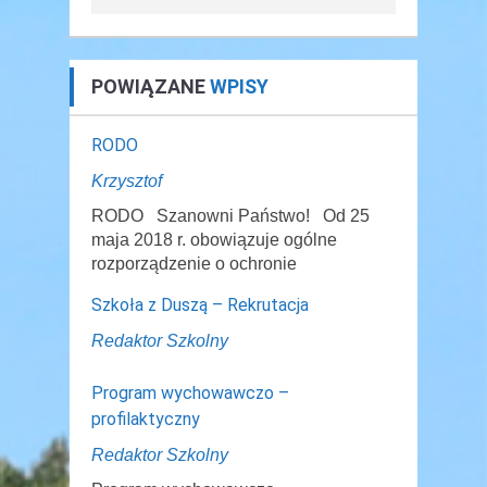
POWIĄZANE
WPISY
RODO
Krzysztof
RODO Szanowni Państwo! Od 25
maja 2018 r. obowiązuje ogólne
rozporządzenie o ochronie
Szkoła z Duszą – Rekrutacja
Redaktor Szkolny
Program wychowawczo –
profilaktyczny
Redaktor Szkolny