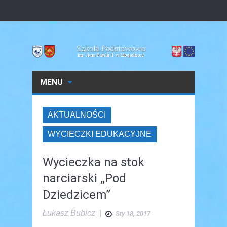
MENU
AKTUALNOŚCI
WYCIECZKI EDUKACYJNE
Wycieczka na stok
narciarski „Pod
Dziedzicem”
Łukasz Bubicz
|
Sty 18, 2017