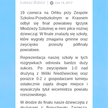
Łukasz Bubicz
|
Cze 19, 2017
19 czerwca na Orliku przy Zespole
Szkolno-Przedszkolnym w Krasnem
odbył się finał powiatowy Igrzysk
Młodzieży Szkolnej w mini piłce nożnej
dziewcząt. W finale znalazły się szkoły,
które wygrały zmagania gminne oraz
zwycięsko przeszły półfinały
powiatowe.
Reprezentacja naszej szkoły w tych
rozgrywkach odniosła bardzo duży
sukces. Po zwycięstwie 1-0 nad
drużyną z Wólki Niedźwieckiej oraz
porażce 0-2 z gospodarzami turnieju
ostatecznie zajęła drugie miejsce i
wywalczyła tytuł wicemistrza powiatu
rzeszowskiego.
W drodze do finału nasze dziewczęta z
drużynami z: Boguchwały, Zarzecza,