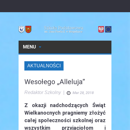
MENU
AKTUALNOŚCI
Wesołego „Alleluja”
Redaktor Szkolny
|
Mar 28, 2018
Z okazji nadchodzących Świąt
Wielkanocnych pragniemy złożyć
całej społeczności szkolnej oraz
wszystkim przyjaciołom i