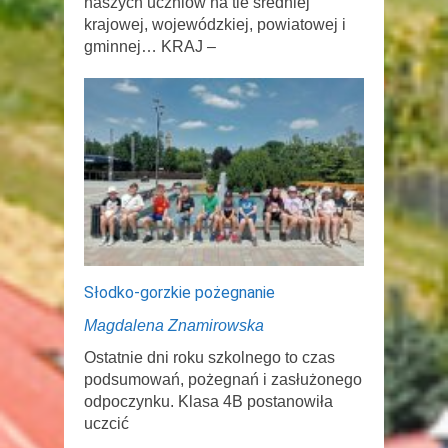
naszych uczniów na tle średniej
krajowej, wojewódzkiej, powiatowej i
gminnej… KRAJ –
Słodko-gorzkie pożegnanie
Magdalena Znamirowska
Ostatnie dni roku szkolnego to czas
podsumowań, pożegnań i zasłużonego
odpoczynku. Klasa 4B postanowiła
uczcić