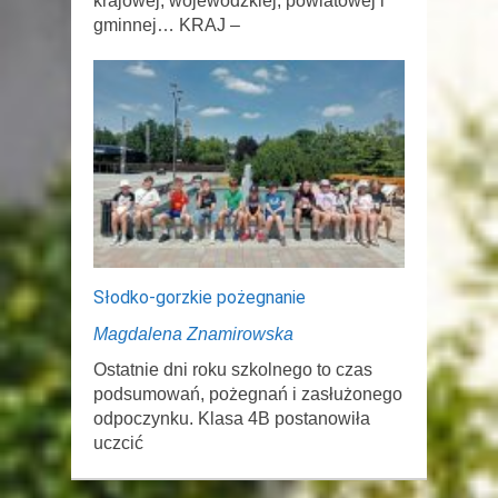
krajowej, wojewódzkiej, powiatowej i
gminnej… KRAJ –
Słodko-gorzkie pożegnanie
Magdalena Znamirowska
Ostatnie dni roku szkolnego to czas
podsumowań, pożegnań i zasłużonego
odpoczynku. Klasa 4B postanowiła
uczcić