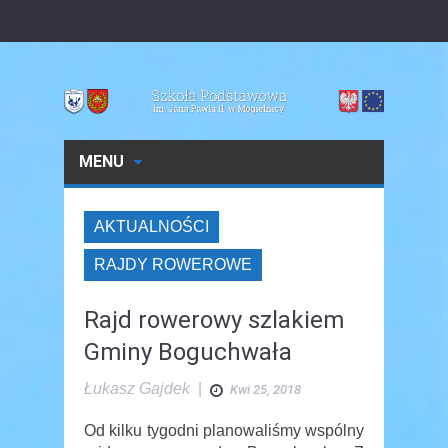
MENU
AKTUALNOŚCI
RAJDY ROWEROWE
Rajd rowerowy szlakiem
Gminy Boguchwała
Łukasz Gajdek
|
Kwi 25, 2018
Od kilku tygodni planowaliśmy wspólny