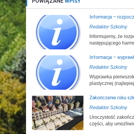
POWIĄZANE
WPISY
Informacja – rozpocz
Redaktor Szkolny
Informujemy, że rozp
następującego harm
Informacja – wypraw
Redaktor Szkolny
Wyprawka pierwszokl
plastycznej (najlepi
Zakończenie roku sz
Redaktor Szkolny
Uroczystość zakończ
części, aby umożliwi