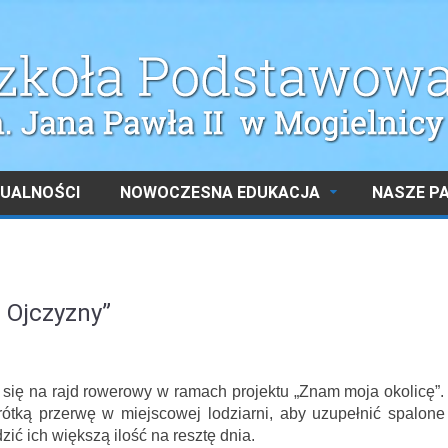
UALNOŚCI
NOWOCZESNA EDUKACJA
NASZE P
 Ojczyzny”
się na rajd rowerowy w ramach projektu „Znam moja okolicę”.
ótką przerwę w miejscowej lodziarni, aby uzupełnić spalone
ić ich większą ilość na resztę dnia.