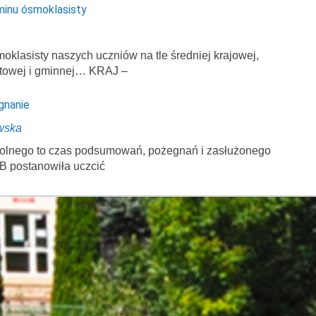
minu ósmoklasisty
klasisty naszych uczniów na tle średniej krajowej,
atowej i gminnej… KRAJ –
gnanie
wska
zkolnego to czas podsumowań, pożegnań i zasłużonego
B postanowiła uczcić