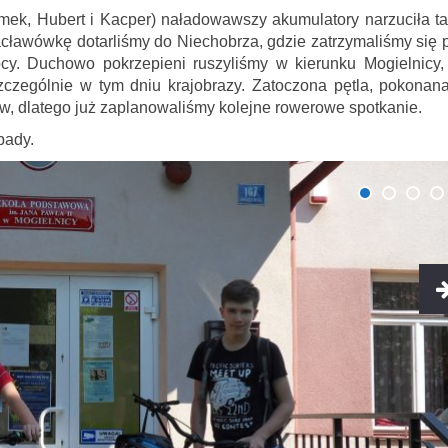
mek, Hubert i Kacper) naładowawszy akumulatory narzuciła ta
acławówkę dotarliśmy do Niechobrza, gdzie zatrzymaliśmy się 
cy. Duchowo pokrzepieni ruszyliśmy w kierunku Mogielnicy,
zczególnie w tym dniu krajobrazy. Zatoczona pętla, pokonan
w, dlatego już zaplanowaliśmy kolejne rowerowe spotkanie.
pady.