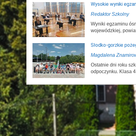
Wysokie wyniki egza
Redaktor Szkolny
Wyniki egzaminu ósmo
wojewódzkiej, powi
Słodko-gorzkie poże
Magdalena Znamiro
Ostatnie dni roku s
odpoczynku. Klasa 4