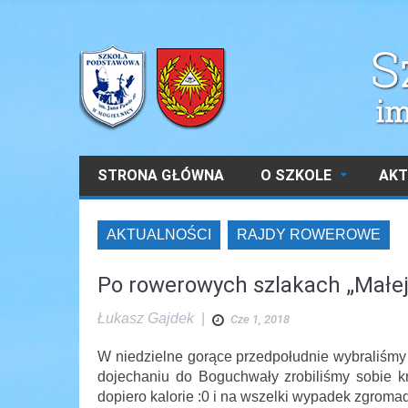
STRONA GŁÓWNA
O SZKOLE
AKT
AKTUALNOŚCI
RAJDY ROWEROWE
Po rowerowych szlakach „Małej
Łukasz Gajdek
|
Cze 1, 2018
W niedzielne gorące przedpołudnie wybraliśmy 
dojechaniu do Boguchwały zrobiliśmy sobie kr
dopiero kalorie :0 i na wszelki wypadek zgromadz