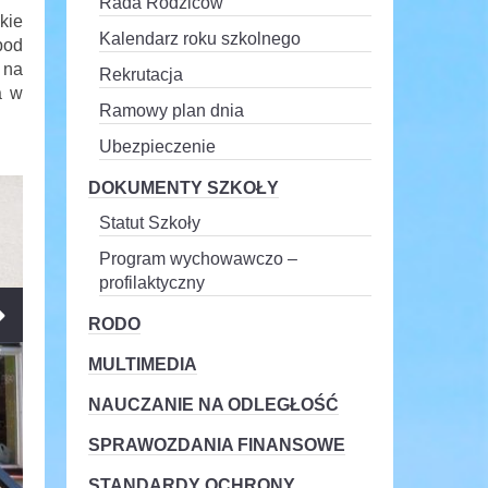
Rada Rodziców
kie
Kalendarz roku szkolnego
pod
 na
Rekrutacja
a w
Ramowy plan dnia
Ubezpieczenie
DOKUMENTY SZKOŁY
Statut Szkoły
Program wychowawczo –
profilaktyczny
RODO
MULTIMEDIA
NAUCZANIE NA ODLEGŁOŚĆ
SPRAWOZDANIA FINANSOWE
STANDARDY OCHRONY