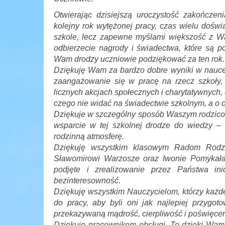
Otwierając dzisiejszą uroczystość zakończe
kolejny rok wytężonej pracy, czas wielu dośw
szkole, lecz zapewne myślami większość z Wa
odbierzecie nagrody i świadectwa, które są 
Wam drodzy uczniowie podziękować za ten rok.
Dziękuję Wam za bardzo dobre wyniki w nauce,
zaangażowanie się w pracę na rzecz szkoły, 
licznych akcjach społecznych i charytatywnych
czego nie widać na świadectwie szkolnym, a o 
Dziękuje w szczególny sposób Waszym rodzicom 
wsparcie w tej szkolnej drodze do wiedzy – 
rodzinną atmosferę.
Dziękuję wszystkim klasowym Radom Rodzi
Sławomirowi Warzosze oraz Iwonie Pomykała.
podjęte i zrealizowanie przez Państwa in
bezinteresowność.
Dziękuję wszystkim Nauczycielom, którzy każ
do pracy, aby byli oni jak najlepiej przygo
przekazywaną mądrość, cierpliwość i poświęcen
Dziękuje pracownikom obsługi. To dzięki Wam