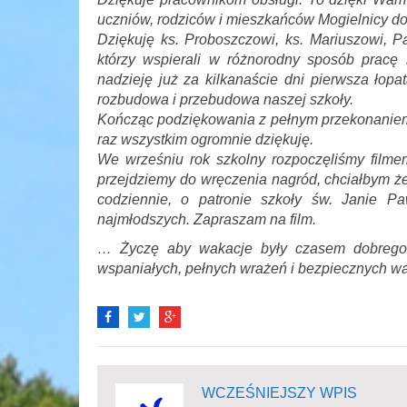
uczniów, rodziców i mieszkańców Mogielnicy do
Dziękuję ks. Proboszczowi, ks. Mariuszowi,
którzy wspierali w różnorodny sposób pracę
nadzieję już za kilkanaście dni pierwsza łopa
rozbudowa i przebudowa naszej szkoły.
Kończąc podziękowania z pełnym przekonaniem 
raz wszystkim ogromnie dziękuję.
We wrześniu rok szkolny rozpoczęliśmy filme
przejdziemy do wręczenia nagród, chciałbym ż
codziennie, o patronie szkoły św. Janie Pa
najmłodszych. Zapraszam na film.
… Życzę aby wakacje były czasem dobrego o
wspaniałych, pełnych wrażeń i bezpiecznych wa
WCZEŚNIEJSZY WPIS