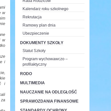
Rada Rodziców
ami
Kalendarz roku szkolnego
e w
Rekrutacja
nim
nie
Ramowy plan dnia
Ubezpieczenie
mne
ł w
DOKUMENTY SZKOŁY
tko
Statut Szkoły
sze
Program wychowawczo –
e i
profilaktyczny
ie,
RODO
kie
MULTIMEDIA
ć i
NAUCZANIE NA ODLEGŁOŚĆ
ali
 za
SPRAWOZDANIA FINANSOWE
STANDARDY OCHRONY
dla