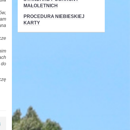
MAŁOLETNICH
ów,
PROCEDURA NIEBIESKIEJ
mam
KARTY
ana
cze
nim
ach
 do
czę