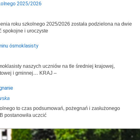
kolnego 2025/2026
enia roku szkolnego 2025/2026 została podzielona na dwie
ć spokojne i uroczyste
minu ósmoklasisty
klasisty naszych uczniów na tle średniej krajowej,
atowej i gminnej… KRAJ –
gnanie
wska
zkolnego to czas podsumowań, pożegnań i zasłużonego
B postanowiła uczcić