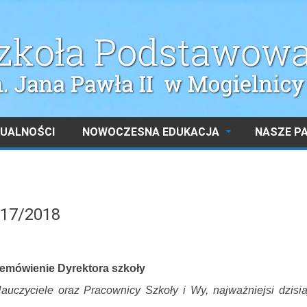
UALNOŚCI
NOWOCZESNA EDUKACJA
NASZE P
017/2018
zemówienie Dyrektora szkoły
uczyciele oraz Pracownicy Szkoły i Wy, najważniejsi dzisia