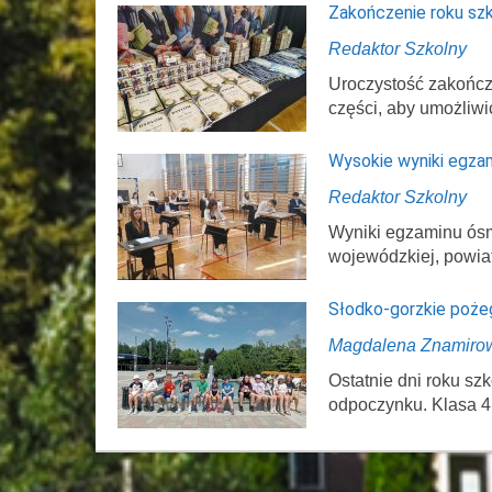
Zakończenie roku sz
Redaktor Szkolny
Uroczystość zakończ
części, aby umożliwi
Wysokie wyniki egza
Redaktor Szkolny
Wyniki egzaminu ósmo
wojewódzkiej, powi
Słodko-gorzkie poże
Magdalena Znamiro
Ostatnie dni roku s
odpoczynku. Klasa 4