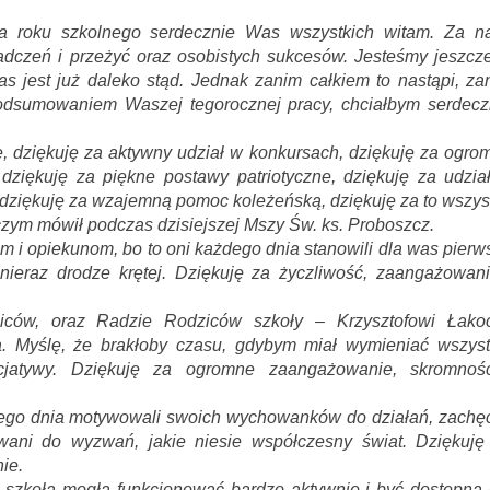
nia roku szkolnego serdecznie Was wszystkich witam.
Za n
iadczeń i przeżyć oraz osobistych sukcesów.
Jesteśmy jeszcz
s jest już daleko stąd.
Jednak zanim całkiem to nastąpi, za
podsumowaniem Waszej tegorocznej pracy, chciałbym serdecz
 dziękuję za aktywny udział w konkursach, dziękuję za ogro
dziękuję za piękne postawy patriotyczne, dziękuję za udzia
, dziękuję za wzajemną pomoc koleżeńską, dziękuję za to wszys
czym mówił podczas dzisiejszej Mszy Św. ks. Proboszcz.
i opiekunom, bo to oni każdego dnia stanowili dla was pierw
nieraz drodze krętej. Dziękuję za życzliwość, zaangażowani
ców, oraz Radzie Rodziców szkoły – Krzysztofowi Łakoc
 Myślę, że brakłoby czasu, gdybym miał wymieniać wszyst
icjatywy. Dziękuję za ogromne zaangażowanie, skromnoś
dego dnia motywowali swoich wychowanków do działań, zachęc
towani do wyzwań, jakie niesie współczesny świat. Dziękuję
ie.
 szkoła mogła funkcjonować bardzo aktywnie i być dostępną 