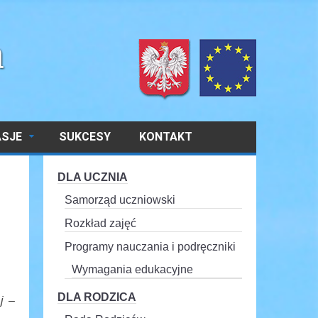
ASJE
SUKCESY
KONTAKT
DLA UCZNIA
Samorząd uczniowski
Rozkład zajęć
Programy nauczania i podręczniki
Wymagania edukacyjne
DLA RODZICA
j –