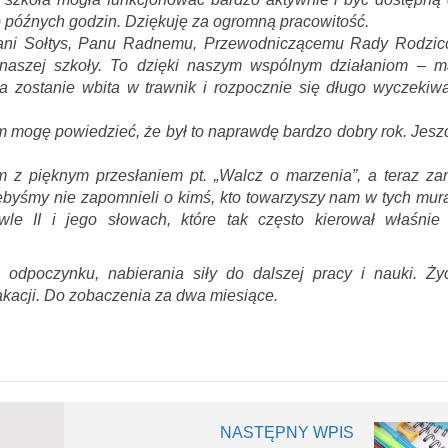
 późnych godzin. Dziękuję za ogromną pracowitość.
 Pani Sołtys, Panu Radnemu, Przewodniczącemu Rady Rodzic
 naszej szkoły. To dzięki naszym wspólnym działaniom – 
ta zostanie wbita w trawnik i rozpocznie się długo wyczekiw
mogę powiedzieć, że był to naprawdę bardzo dobry rok. Jesz
m z pięknym przesłaniem pt. „Walcz o marzenia”, a teraz za
ebyśmy nie zapomnieli o kimś, kto towarzyszy nam w tych mur
wle II i jego słowach, które tak często kierował właśnie
dpoczynku, nabierania siły do dalszej pracy i nauki. Ży
kacji. Do zobaczenia za dwa miesiące.
NASTĘPNY WPIS