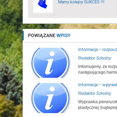
Mamy kolejny SUKCES !!!
POWIĄZANE
WPISY
Informacja – rozpocz
Redaktor Szkolny
Informujemy, że rozp
następującego harm
Informacja – wypraw
Redaktor Szkolny
Wyprawka pierwszokl
plastycznej (najlepi