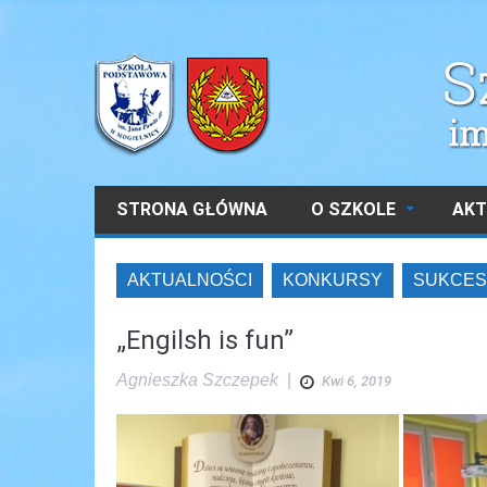
STRONA GŁÓWNA
O SZKOLE
AKT
AKTUALNOŚCI
KONKURSY
SUKCES
„Engilsh is fun”
Agnieszka Szczepek
|
Kwi 6, 2019