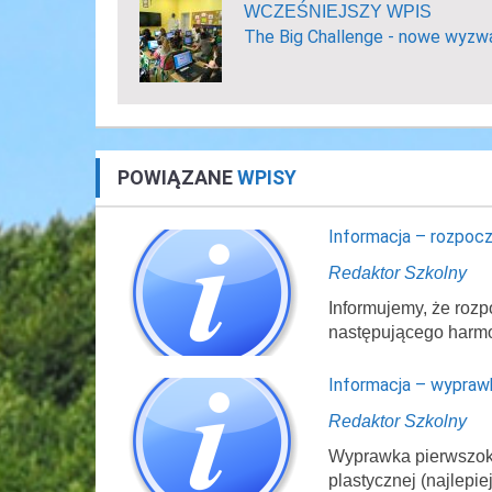
WCZEŚNIEJSZY WPIS
The Big Challenge - nowe wyzw
POWIĄZANE
WPISY
Informacja – rozpocz
Redaktor Szkolny
Informujemy, że rozp
następującego harm
Informacja – wypraw
Redaktor Szkolny
Wyprawka pierwszokl
plastycznej (najlepi