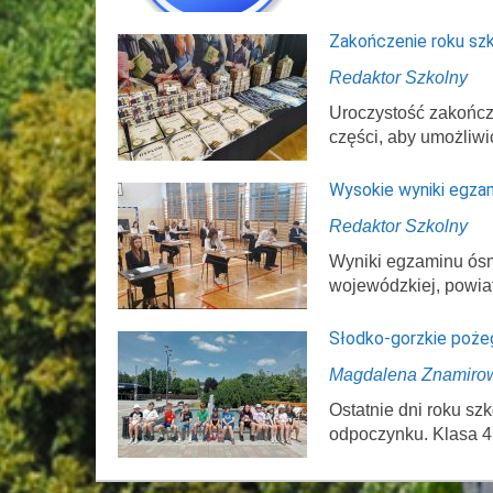
Zakończenie roku sz
Redaktor Szkolny
Uroczystość zakończ
części, aby umożliwi
Wysokie wyniki egza
Redaktor Szkolny
Wyniki egzaminu ósmo
wojewódzkiej, powi
Słodko-gorzkie poże
Magdalena Znamiro
Ostatnie dni roku s
odpoczynku. Klasa 4