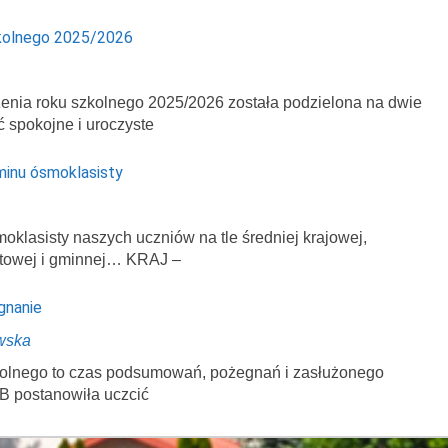
kolnego 2025/2026
enia roku szkolnego 2025/2026 została podzielona na dwie
ć spokojne i uroczyste
minu ósmoklasisty
klasisty naszych uczniów na tle średniej krajowej,
atowej i gminnej… KRAJ –
gnanie
wska
zkolnego to czas podsumowań, pożegnań i zasłużonego
B postanowiła uczcić