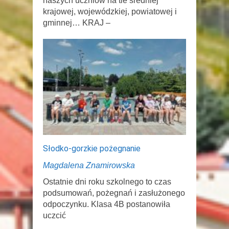
naszych uczniów na tle średniej
krajowej, wojewódzkiej, powiatowej i
gminnej… KRAJ –
Słodko-gorzkie pożegnanie
Magdalena Znamirowska
Ostatnie dni roku szkolnego to czas
podsumowań, pożegnań i zasłużonego
odpoczynku. Klasa 4B postanowiła
uczcić