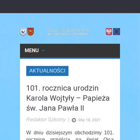
MENU
AKTUALNOŚCI
101. rocznica urodzin
Karola Wojtyły – Papieża
św. Jana Pawła II
Redaktor Szkolny
|
Maj 18, 2021
W dniu dzisiejszym obchodzimy 101.
rocznicę przyjścia na świat Ojca