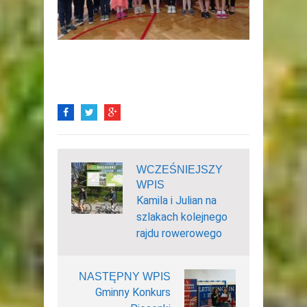
WCZEŚNIEJSZY
WPIS
Kamila i Julian na
szlakach kolejnego
rajdu rowerowego
NASTĘPNY WPIS
Gminny Konkurs