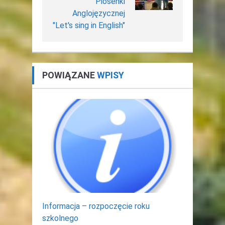
Piosenki
Anglojęzycznej
"Let's sing in English"
POWIĄZANE
WPISY
Informacja – rozpoczęcie roku
szkolnego