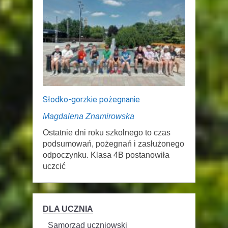
Słodko-gorzkie pożegnanie
Magdalena Znamirowska
Ostatnie dni roku szkolnego to czas
podsumowań, pożegnań i zasłużonego
odpoczynku. Klasa 4B postanowiła
uczcić
DLA UCZNIA
Samorząd uczniowski