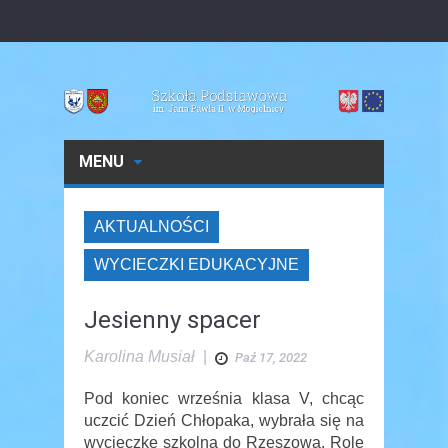
MENU
AKTUALNOŚCI
WYCIECZKI EDUKACYJNE
Jesienny spacer
Karolina Musiał
|
Paź 17, 2022
Pod koniec września klasa V, chcąc
uczcić Dzień Chłopaka, wybrała się na
wycieczkę szkolną do Rzeszowa. Rolę