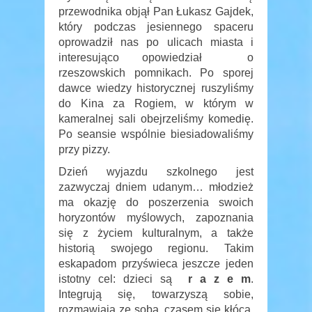
przewodnika objął Pan Łukasz Gajdek,
który podczas jesiennego spaceru
oprowadził nas po ulicach miasta i
interesująco opowiedział o
rzeszowskich pomnikach. Po sporej
dawce wiedzy historycznej ruszyliśmy
do Kina za Rogiem, w którym w
kameralnej sali obejrzeliśmy komedię.
Po seansie wspólnie biesiadowaliśmy
przy pizzy.
Dzień wyjazdu szkolnego jest
zazwyczaj dniem udanym… młodzież
ma okazję do poszerzenia swoich
horyzontów myślowych, zapoznania
się z życiem kulturalnym, a także
historią swojego regionu. Takim
eskapadom przyświeca jeszcze jeden
istotny cel: dzieci są
r a z e m
.
Integrują się, towarzyszą sobie,
rozmawiają ze sobą, czasem się kłócą,