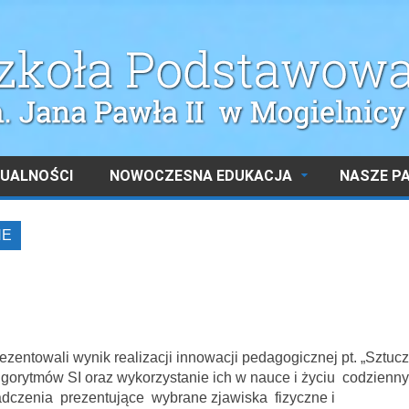
UALNOŚCI
NOWOCZESNA EDUKACJA
NASZE P
NE
e
ntowali wynik realizacji innowacji pedagogicznej pt. „Sztuc
e algorytmów SI oraz wykorzystanie ich w nauce i życiu codzienn
czenia prezentujące wybrane zjawiska fizyczne i