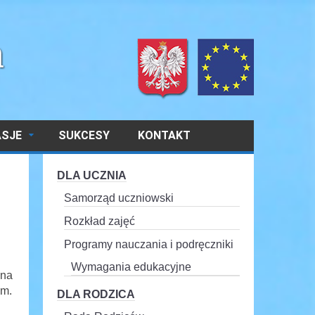
ASJE
SUKCESY
KONTAKT
DLA UCZNIA
Samorząd uczniowski
Rozkład zajęć
Programy nauczania i podręczniki
Wymagania edukacyjne
zna
ym.
DLA RODZICA