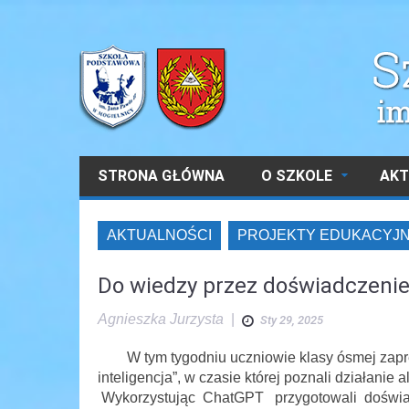
STRONA GŁÓWNA
O SZKOLE
AKT
AKTUALNOŚCI
PROJEKTY EDUKACYJ
Do wiedzy przez doświadczeni
Agnieszka Jurzysta
|
Sty 29, 2025
W tym tygodniu uczniowie klasy ósmej zapreze
inteligencja”, w czasie której poznali działani
Wykorzystując ChatGPT przygotowali doświad