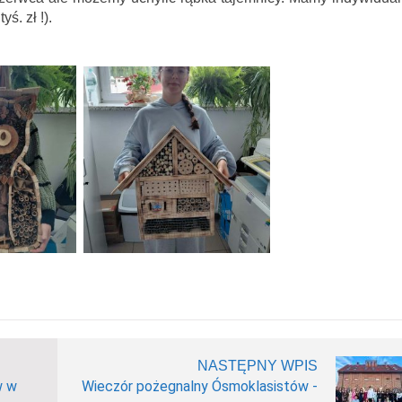
ś. zł !).
NASTĘPNY WPIS
w w
Wieczór pożegnalny Ósmoklasistów -