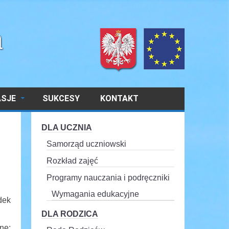
ASJE
SUKCESY
KONTAKT
DLA UCZNIA
Samorząd uczniowski
Rozkład zajęć
Programy nauczania i podręczniki
Wymagania edukacyjne
dek
DLA RODZICA
ne: