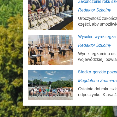
Zakończenie roku sz
Redaktor Szkolny
Uroczystość zakończ
części, aby umożliwi
Wysokie wyniki egza
Redaktor Szkolny
Wyniki egzaminu ósmo
wojewódzkiej, powi
Słodko-gorzkie poże
Magdalena Znamiro
Ostatnie dni roku s
odpoczynku. Klasa 4