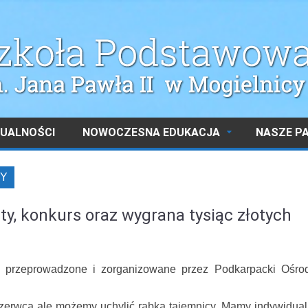
UALNOŚCI
NOWOCZESNA EDUKACJA
NASZE P
Y
y, konkurs oraz wygrana tysiąc złotych
 przeprowadzone i zorganizowane przez Podkarpacki Ośro
czerwca ale możemy uchylić rąbka tajemnicy. Mamy indywidual