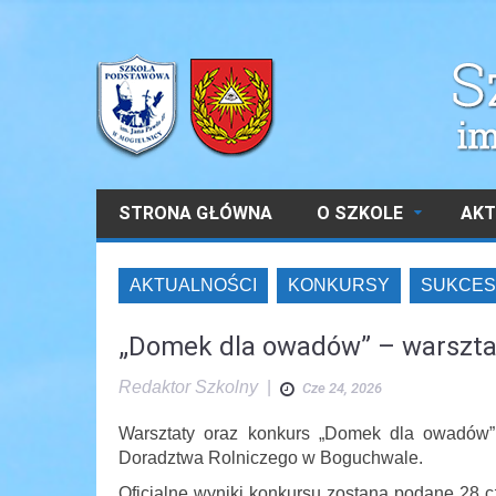
STRONA GŁÓWNA
O SZKOLE
AKT
AKTUALNOŚCI
KONKURSY
SUKCES
„Domek dla owadów” – warsztat
Redaktor Szkolny
|
Cze 24, 2026
Warsztaty oraz konkurs „Domek dla owadów”
Doradztwa Rolniczego w Boguchwale.
Oficjalne wyniki konkursu zostaną podane 28 