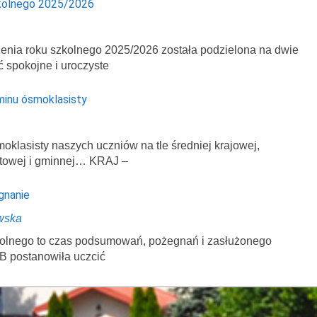
kolnego 2025/2026
enia roku szkolnego 2025/2026 została podzielona na dwie
ć spokojne i uroczyste
minu ósmoklasisty
klasisty naszych uczniów na tle średniej krajowej,
atowej i gminnej… KRAJ –
gnanie
wska
zkolnego to czas podsumowań, pożegnań i zasłużonego
B postanowiła uczcić