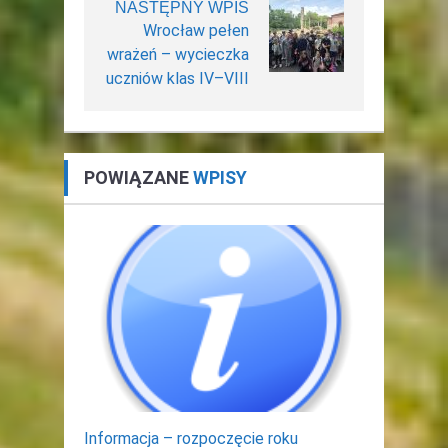
NASTĘPNY WPIS
Wrocław pełen
wrażeń – wycieczka
uczniów klas IV–VIII
POWIĄZANE
WPISY
Informacja – rozpoczęcie roku