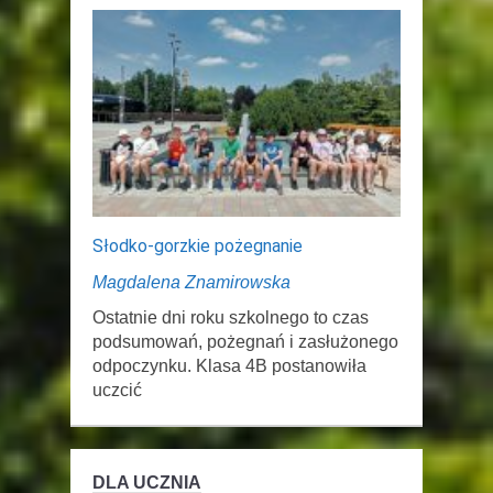
Słodko-gorzkie pożegnanie
Magdalena Znamirowska
Ostatnie dni roku szkolnego to czas
podsumowań, pożegnań i zasłużonego
odpoczynku. Klasa 4B postanowiła
uczcić
DLA UCZNIA