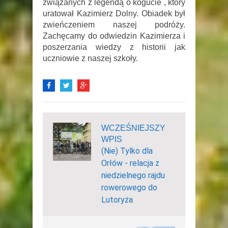
związanych z legendą o kogucie , który
uratował Kazimierz Dolny. Obiadek był
zwieńczeniem naszej podróży.
Zachęcamy do odwiedzin Kazimierza i
poszerzania wiedzy z historii jak
uczniowie z naszej szkoły.
WCZEŚNIEJSZY
WPIS
(Nie) Tylko dla
Orłów - relacja z
niedzielnego rajdu
rowerowego do
Lutoryża