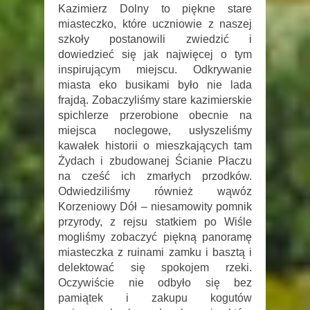
Kazimierz Dolny to piękne stare
miasteczko, które uczniowie z naszej
szkoły postanowili zwiedzić i
dowiedzieć się jak najwięcej o tym
inspirującym miejscu. Odkrywanie
miasta eko busikami było nie lada
frajdą. Zobaczyliśmy stare kazimierskie
spichlerze przerobione obecnie na
miejsca noclegowe, usłyszeliśmy
kawałek historii o mieszkających tam
Żydach i zbudowanej Ścianie Płaczu
na cześć ich zmarłych przodków.
Odwiedziliśmy również wąwóz
Korzeniowy Dół – niesamowity pomnik
przyrody, z rejsu statkiem po Wiśle
mogliśmy zobaczyć piękną panoramę
miasteczka z ruinami zamku i basztą i
delektować się spokojem rzeki.
Oczywiście nie odbyło się bez
pamiątek i zakupu kogutów