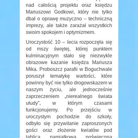
nad całością projektu oraz księdzu
Mariuszowi Godkowi, który nie tylko
dbał o oprawę muzyczno – techniczną
imprezy, ale także zarażał wszystkich
swoim spokojem i optymizmem.
Uroczystość 10 – lecia rozpoczęła się
od mszy świętej, której punktem
kulminacyjnym stało się niezwykle
obrazowe kazanie księdza Mariusza
Mika. Proboszcz parafii w Boguchwale
poruszył tematykę wartości, które
powinny być nie tylko drogowskazem w
naszym życiu, ale jednocześnie
zaprzeczeniem „nierealnego świata
ułudy”, w którym czasami
funkcjonujemy. Po przejściu w
uroczystym pochodzie do szkoły,
odbyło się przywitanie zaproszonych
gości oraz złożenie kwiatów pod
tablicą pamiątkową poświęconą