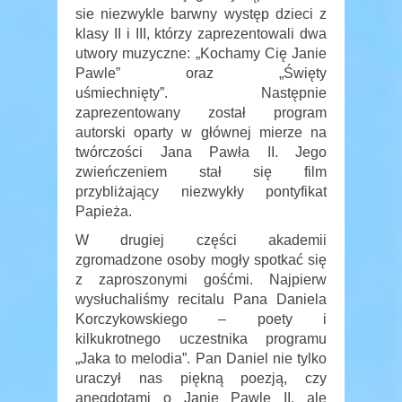
sie niezwykle barwny występ dzieci z
klasy II i III, którzy zaprezentowali dwa
utwory muzyczne: „Kochamy Cię Janie
Pawle” oraz „Święty
uśmiechnięty”. Następnie
zaprezentowany został program
autorski oparty w głównej mierze na
twórczości Jana Pawła II. Jego
zwieńczeniem stał się film
przybliżający niezwykły pontyfikat
Papieża.
W drugiej części akademii
zgromadzone osoby mogły spotkać się
z zaproszonymi gośćmi. Najpierw
wysłuchaliśmy recitalu Pana Daniela
Korczykowskiego – poety i
kilkukrotnego uczestnika programu
„Jaka to melodia”. Pan Daniel nie tylko
uraczył nas piękną poezją, czy
anegdotami o Janie Pawle II, ale