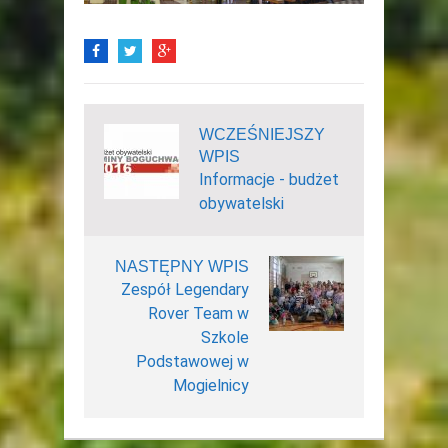
WCZEŚNIEJSZY
WPIS
Informacje - budżet
obywatelski
NASTĘPNY WPIS
Zespół Legendary
Rover Team w
Szkole
Podstawowej w
Mogielnicy