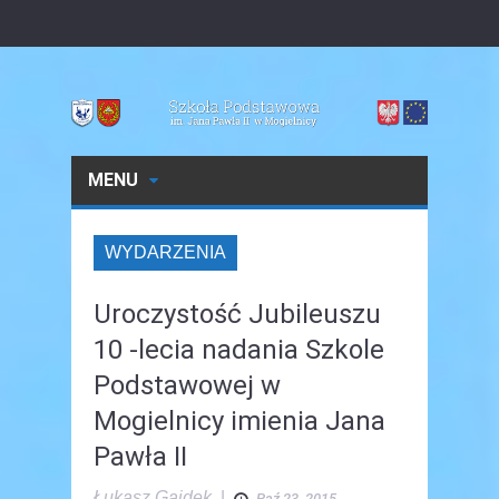
MENU
WYDARZENIA
Uroczystość Jubileuszu
10 -lecia nadania Szkole
Podstawowej w
Mogielnicy imienia Jana
Pawła II
Łukasz Gajdek
|
Paź 23, 2015