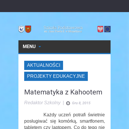
MENU
AKTUALNOŚCI
PROJEKTY EDUKACYJNE
Matematyka z Kahootem
Redaktor Szkolny
|
Gru 8, 2015
Każdy uczeń potrafi świetnie
posługiwać się komórką, smartfonem,
tabletem czy laptopem. Co do tego nie