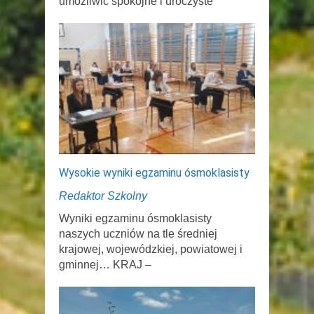
umożliwić spokojne i uroczyste
Wysokie wyniki egzaminu ósmoklasisty
Redaktor Szkolny
Wyniki egzaminu ósmoklasisty
naszych uczniów na tle średniej
krajowej, wojewódzkiej, powiatowej i
gminnej… KRAJ –