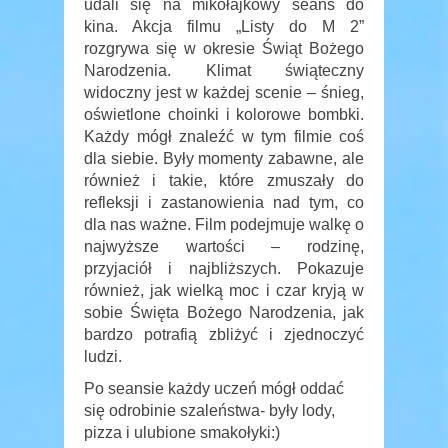
udali się na mikołajkowy seans do
kina. Akcja filmu „Listy do M 2”
rozgrywa się w okresie Świąt Bożego
Narodzenia. Klimat świąteczny
widoczny jest w każdej scenie – śnieg,
oświetlone choinki i kolorowe bombki.
Każdy mógł znaleźć w tym filmie coś
dla siebie. Były momenty zabawne, ale
również i takie, które zmuszały do
refleksji i zastanowienia nad tym, co
dla nas ważne. Film podejmuje walkę o
najwyższe wartości – rodzinę,
przyjaciół i najbliższych. Pokazuje
również, jak wielką moc i czar kryją w
sobie Święta Bożego Narodzenia, jak
bardzo potrafią zbliżyć i zjednoczyć
ludzi.
Po seansie każdy uczeń mógł oddać
się odrobinie szaleństwa- były lody,
pizza i ulubione smakołyki:)