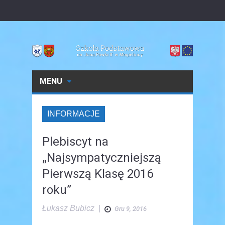
MENU
INFORMACJE
Plebiscyt na
„Najsympatyczniejszą
Pierwszą Klasę 2016
roku”
Łukasz Bubicz
|
Gru 9, 2016