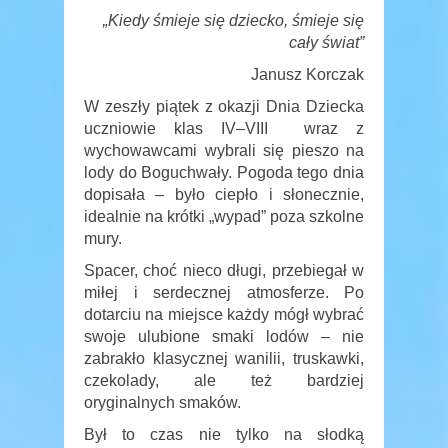
„Kiedy
ś
mieje si
ę
dziecko,
ś
mieje si
ę
ca
ł
y
ś
wiat”
Janusz Korczak
W zeszły piątek z okazji Dnia Dziecka
uczniowie klas IV–VIII wraz z
wychowawcami wybrali się pieszo na
lody do Boguchwały. Pogoda tego dnia
dopisała – było ciepło i słonecznie,
idealnie na krótki „wypad” poza szkolne
mury.
Spacer, choć nieco długi, przebiegał w
miłej i serdecznej atmosferze. Po
dotarciu na miejsce każdy mógł wybrać
swoje ulubione smaki lodów – nie
zabrakło klasycznej wanilii, truskawki,
czekolady, ale też bardziej
oryginalnych smaków.
Był to czas nie tylko na słodką