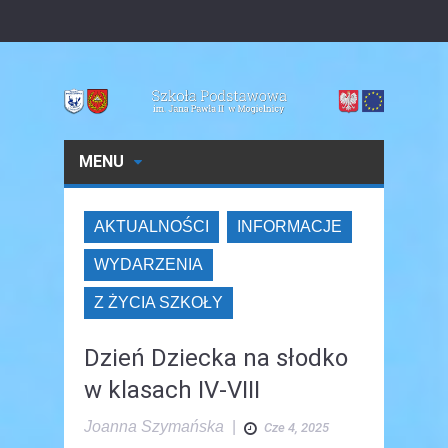
MENU
AKTUALNOŚCI
INFORMACJE
WYDARZENIA
Z ŻYCIA SZKOŁY
Dzień Dziecka na słodko
w klasach IV-VIII
Joanna Szymańska
|
Cze 4, 2025