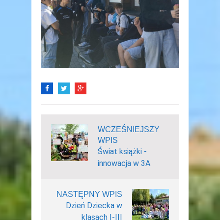
WCZEŚNIEJSZY
WPIS
Świat książki -
innowacja w 3A
NASTĘPNY WPIS
Dzień Dziecka w
klasach I-III