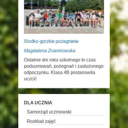
Słodko-gorzkie pożegnanie
Magdalena Znamirowska
Ostatnie dni roku szkolnego to czas
podsumowań, pożegnań i zasłużonego
odpoczynku. Klasa 4B postanowiła
uczcić
DLA UCZNIA
Samorząd uczniowski
Rozkład zajęć