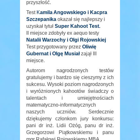
przyszłość.
Test
K
amila Angowskiego i Kacpra
Szczepanika
okazał się najlepszy i
uzyskał tytuł
Super Kahoot Test.
II miejsce zdobyły ex aequo testy
Natalii Warzochy i Olgi Rojowskiej
Test przygotowany przez
Oliwię
Gubernat i Olgę Musiał
zajął III
miejsce.
Autorom nagrodzonych testów
gratulujemy i bardzo się cieszymy z ich
sukcesu. Wysoki poziom nagrodzonych
i wyróżnionych kahootów świadczy o
talentach i umiejętnościach
matematyczno-informatycznych
naszych uczniów. Serdecznie
dziękujemy członkom jury konkursu:
pani dr inż. Lidii Ożóg, panu dr inż.
Grzegorzowi Piątkowskiemu i panu
mgr Rafałowi Rojowskiemu MBA.