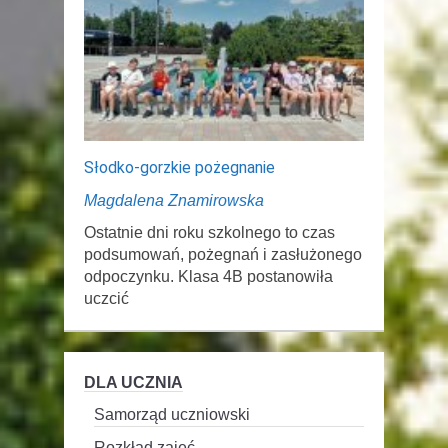
Słodko-gorzkie pożegnanie
Magdalena Znamirowska
Ostatnie dni roku szkolnego to czas
podsumowań, pożegnań i zasłużonego
odpoczynku. Klasa 4B postanowiła
uczcić
DLA UCZNIA
Samorząd uczniowski
Rozkład zajęć