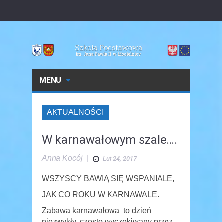
MENU
AKTUALNOŚCI
W karnawałowym szale….
Anna Kocój
|
Lut 24, 2017
WSZYSCY BAWIĄ SIĘ WSPANIALE,
JAK CO ROKU W KARNAWALE.
Zabawa karnawałowa to dzień
niezwykły, często wyczekiwany przez