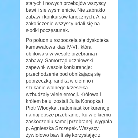
starych i nowych przebojów wszyscy
bawili się wyśmienicie. Nie zabrakło
zabaw i konkursów tanecznych. A na
zakończenie wszyscy udali się na
słodki poczęstunek.
Po południu rozpoczęła się dyskoteka
karnawałowa klas IV-VI , która
obfitowała w wesołe przebrania i
zabawy. Samorząd uczniowski
zapewnił wesołe konkurencje:
przechodzenie pod obniżającą się
poprzeczką, randka w ciemno i
szukanie wolnego krzesełka
wzbudzały wiele emocji. Królową i
królem balu zostali Julia Konopka i
Piotr Włodyka , natomiast konkurencję
na najlepsze przebranie, ku wielkiemu
zaskoczeniu samej przebranej, wygrała
p. Agnieszka Szczepek. Wszyscy
żywiołowo bawili się korzystając z