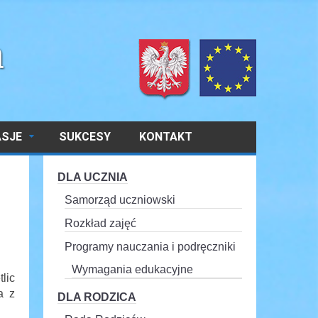
ASJE
SUKCESY
KONTAKT
DLA UCZNIA
Samorząd uczniowski
Rozkład zajęć
Programy nauczania i podręczniki
Wymagania edukacyjne
lic
a z
DLA RODZICA