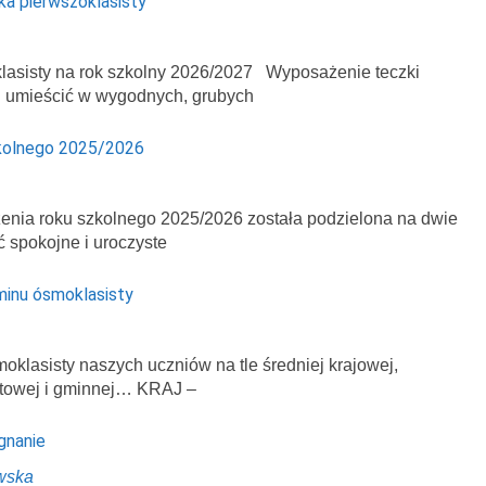
ka pierwszoklasisty
asisty na rok szkolny 2026/2027 Wyposażenie teczki
ej umieścić w wygodnych, grubych
kolnego 2025/2026
enia roku szkolnego 2025/2026 została podzielona na dwie
ć spokojne i uroczyste
minu ósmoklasisty
klasisty naszych uczniów na tle średniej krajowej,
atowej i gminnej… KRAJ –
gnanie
wska