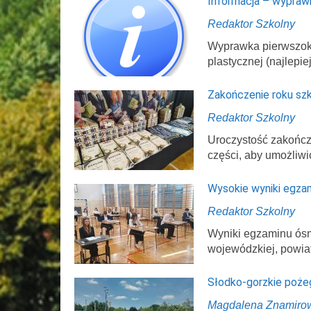
Informacja – wypraw
Redaktor Szkolny
Wyprawka pierwszokl
plastycznej (najlepi
Zakończenie roku sz
Redaktor Szkolny
Uroczystość zakończ
części, aby umożliwi
Wysokie wyniki egza
Redaktor Szkolny
Wyniki egzaminu ósmo
wojewódzkiej, powi
Słodko-gorzkie poże
Magdalena Znamiro