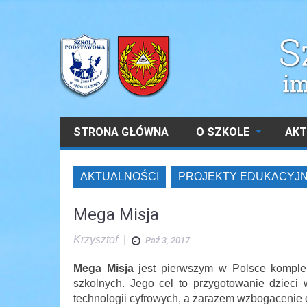
STRONA GŁÓWNA
O SZKOLE
AKT
AKTUALNOŚCI
PROJEKTY EDUKACYJ
Mega Misja
Krzysztof
|
Paź 3, 2017
Mega Misja
jest pierwszym w Polsce komple
szkolnych. Jego cel to przygotowanie dzieci
technologii cyfrowych, a zarazem wzbogacenie o