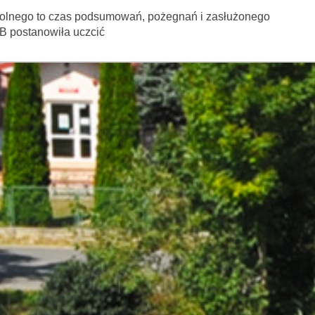
zkolnego to czas podsumowań, pożegnań i zasłużonego
B postanowiła uczcić