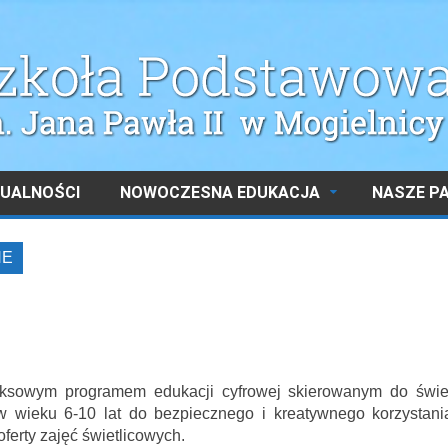
UALNOŚCI
NOWOCZESNA EDUKACJA
NASZE P
NE
ksowym programem edukacji cyfrowej skierowanym do świet
 w wieku 6-10 lat do bezpiecznego i kreatywnego korzystani
ferty zajęć świetlicowych.