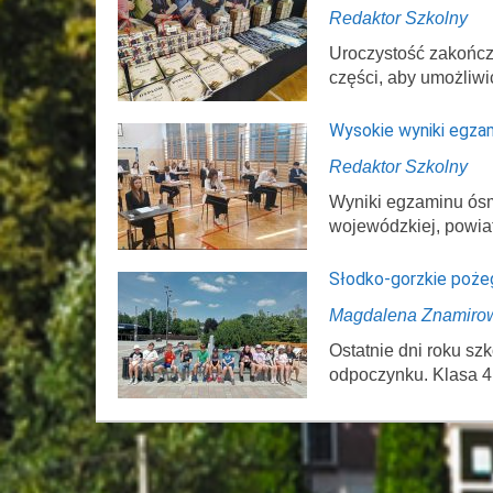
Redaktor Szkolny
Uroczystość zakończ
części, aby umożliwi
Wysokie wyniki egza
Redaktor Szkolny
Wyniki egzaminu ósmo
wojewódzkiej, powi
Słodko-gorzkie poże
Magdalena Znamiro
Ostatnie dni roku s
odpoczynku. Klasa 4