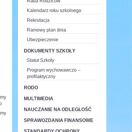
Rada Rodziców
Kalendarz roku szkolnego
Rekrutacja
Ramowy plan dnia
Ubezpieczenie
DOKUMENTY SZKOŁY
Statut Szkoły
Program wychowawczo –
profilaktyczny
RODO
śmy
MULTIMEDIA
o
NAUCZANIE NA ODLEGŁOŚĆ
amy
SPRAWOZDANIA FINANSOWE
STANDARDY OCHRONY