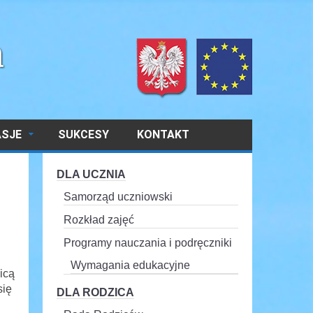
ASJE
SUKCESY
KONTAKT
DLA UCZNIA
Samorząd uczniowski
Rozkład zajęć
Programy nauczania i podręczniki
Wymagania edukacyjne
icą
się
DLA RODZICA