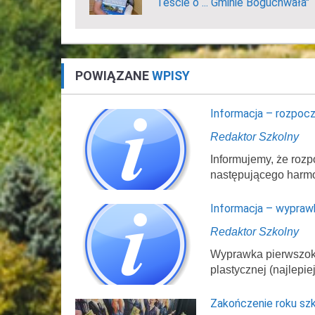
Teście o ... Gminie Boguchwała"
POWIĄZANE
WPISY
Informacja – rozpocz
Redaktor Szkolny
Informujemy, że rozp
następującego harm
Informacja – wypraw
Redaktor Szkolny
Wyprawka pierwszokl
plastycznej (najlepi
Zakończenie roku sz