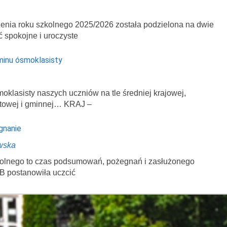
enia roku szkolnego 2025/2026 została podzielona na dwie
ć spokojne i uroczyste
minu ósmoklasisty
klasisty naszych uczniów na tle średniej krajowej,
atowej i gminnej… KRAJ –
gnanie
wska
zkolnego to czas podsumowań, pożegnań i zasłużonego
B postanowiła uczcić