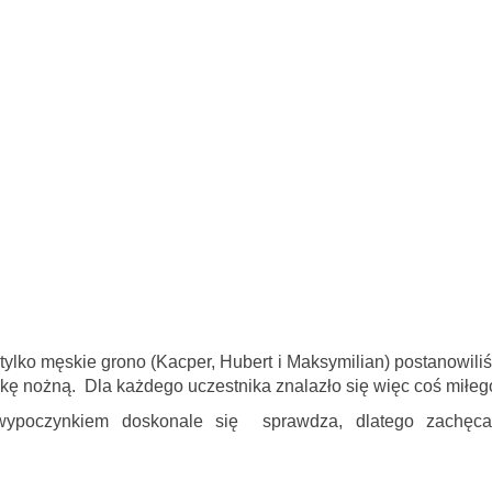
 tylko męskie grono (Kacper, Hubert i Maksymilian) postanowili
łkę nożną. Dla każdego uczestnika znalazło się więc coś miłeg
wypoczynkiem doskonale się sprawdza, dlatego zachęc