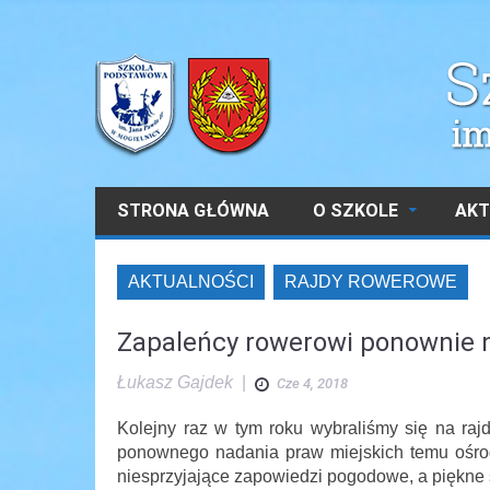
STRONA GŁÓWNA
O SZKOLE
AKT
AKTUALNOŚCI
RAJDY ROWEROWE
Zapaleńcy rowerowi ponownie n
Łukasz Gajdek
|
Cze 4, 2018
Kolejny raz w tym roku wybraliśmy się na raj
ponownego nadania praw miejskich temu ośrod
niesprzyjające zapowiedzi pogodowe, a piękne 