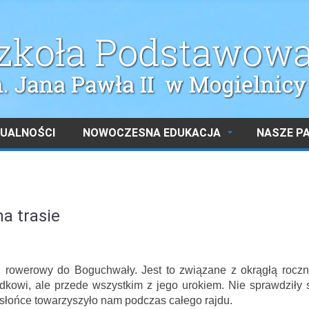
UALNOŚCI
NOWOCZESNA EDUKACJA
NASZE P
a trasie
d rowerowy do Boguchwały. Jest to związane z okrągłą roczn
kowi, ale przede wszystkim z jego urokiem. Nie sprawdziły 
słońce towarzyszyło nam podczas całego rajdu.