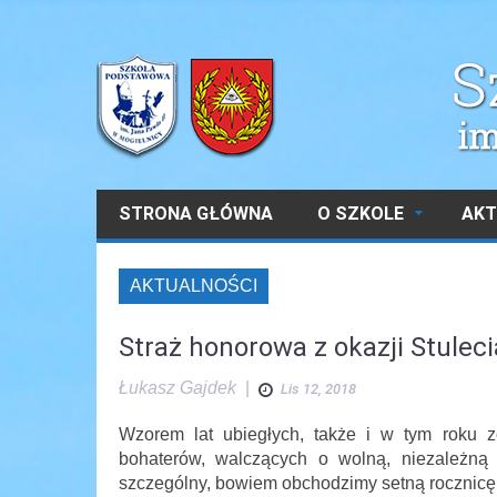
STRONA GŁÓWNA
O SZKOLE
AKT
AKTUALNOŚCI
Straż honorowa z okazji Stulec
Łukasz Gajdek
|
Lis 12, 2018
Wzorem lat ubiegłych, także i w tym roku z
bohaterów, walczących o wolną, niezależną 
szczególny, bowiem obchodzimy setną rocznicę 