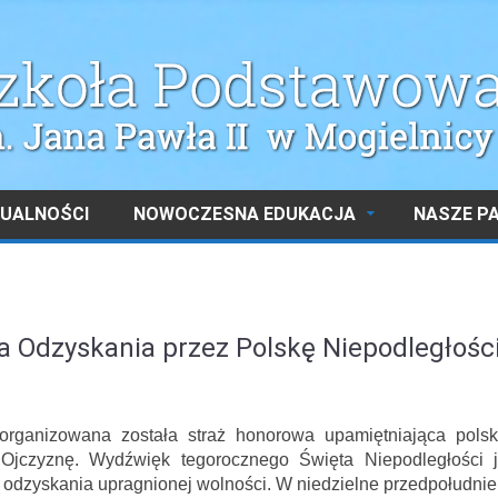
UALNOŚCI
NOWOCZESNA EDUKACJA
NASZE P
ia Odzyskania przez Polskę Niepodległośc
organizowana została straż honorowa upamiętniająca polsk
Ojczyznę. Wydźwięk tegorocznego Święta Niepodległości j
odzyskania upragnionej wolności. W niedzielne przedpołudnie