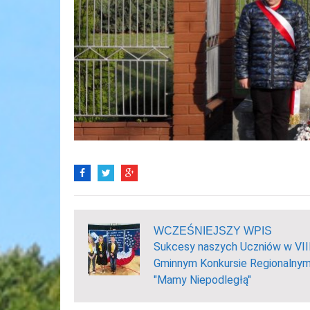
WCZEŚNIEJSZY WPIS
Sukcesy naszych Uczniów w VII
Gminnym Konkursie Regionalny
"Mamy Niepodległą"