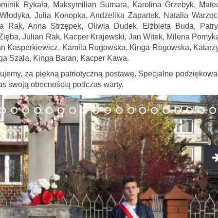
Dominik Rykała, Maksymilian Sumara, Karolina Grzebyk, Mate
 Włodyka, Julia Konopka, Andżelika Zapartek, Natalia Warzoc
a Rak, Anna Strzępek, Oliwia Dudek, Elżbieta Buda, Patry
 Zięba, Julian Rak, Kacper Krajewski, Jan Witek, Milena Pomyka
ian Kasperkiewicz, Kamila Rogowska, Kinga Rogowska, Katarz
ga Szala, Kinga Baran, Kacper Kawa.
ujemy, za piękną patriotyczną postawę. Specjalne podziękowa
 nas swoją obecnością podczas warty.