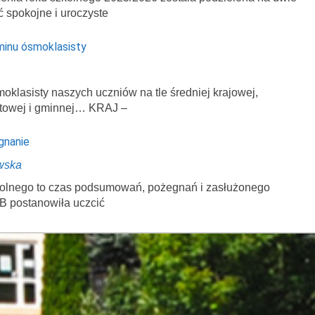
ć spokojne i uroczyste
minu ósmoklasisty
klasisty naszych uczniów na tle średniej krajowej,
atowej i gminnej… KRAJ –
gnanie
wska
zkolnego to czas podsumowań, pożegnań i zasłużonego
B postanowiła uczcić