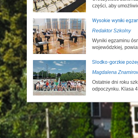
części, aby umożliwi
Wysokie wyniki egza
Redaktor Szkolny
Wyniki egzaminu ósmo
wojewódzkiej, powi
Słodko-gorzkie poże
Magdalena Znamiro
Ostatnie dni roku s
odpoczynku. Klasa 4