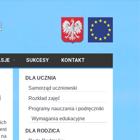
ASJE
SUKCESY
KONTAKT
DLA UCZNIA
Samorząd uczniowski
i
Rozkład zajęć
Programy nauczania i podręczniki
Wymagania edukacyjne
ich
est
DLA RODZICA
 na