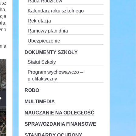
Rada Rodziców
usz
ha,
Kalendarz roku szkolnego
cja
Rekrutacja
ła,
yna
Ramowy plan dnia
Ubezpieczenie
nia
DOKUMENTY SZKOŁY
Statut Szkoły
Program wychowawczo –
profilaktyczny
RODO
MULTIMEDIA
NAUCZANIE NA ODLEGŁOŚĆ
SPRAWOZDANIA FINANSOWE
STANDARDY OCHRONY