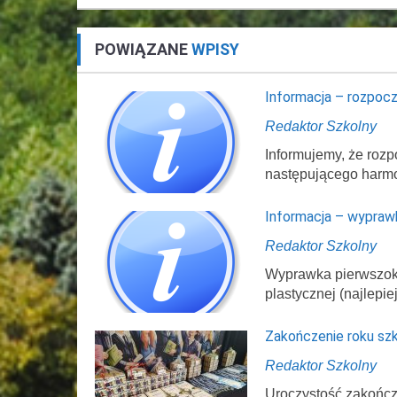
POWIĄZANE
WPISY
Informacja – rozpocz
Redaktor Szkolny
Informujemy, że rozp
następującego harm
Informacja – wypraw
Redaktor Szkolny
Wyprawka pierwszokl
plastycznej (najlepi
Zakończenie roku sz
Redaktor Szkolny
Uroczystość zakończ