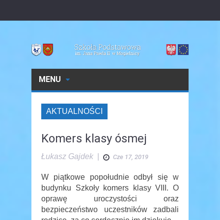
MENU
AKTUALNOŚCI
Komers klasy ósmej
Łukasz Gajdek
|
Cze 17, 2019
W piątkowe popołudnie odbył się w
budynku Szkoły komers klasy VIII. O
oprawę uroczystości oraz
bezpieczeństwo uczestników zadbali