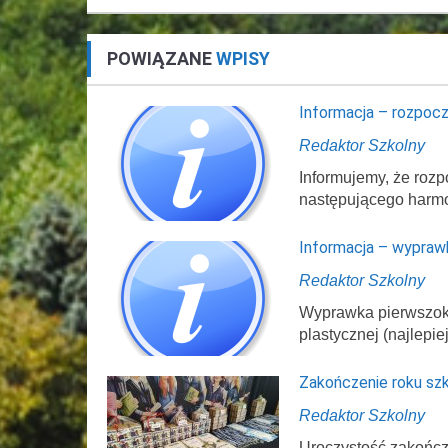
POWIĄZANE
WPISY
Informacja – rozpocz
Redaktor Szkolny
Informujemy, że rozp
następującego harm
Informacja – wypraw
Redaktor Szkolny
Wyprawka pierwszokl
plastycznej (najlepi
Zakończenie roku sz
Redaktor Szkolny
Uroczystość zakończ