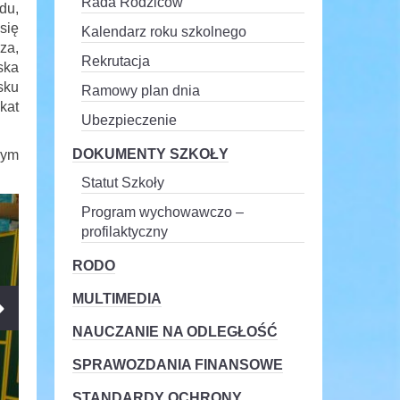
Rada Rodziców
du,
się
Kalendarz roku szkolnego
za,
Rekrutacja
ska
sku
Ramowy plan dnia
kat
Ubezpieczenie
DOKUMENTY SZKOŁY
zym
Statut Szkoły
Program wychowawczo –
profilaktyczny
RODO
MULTIMEDIA
NAUCZANIE NA ODLEGŁOŚĆ
SPRAWOZDANIA FINANSOWE
STANDARDY OCHRONY