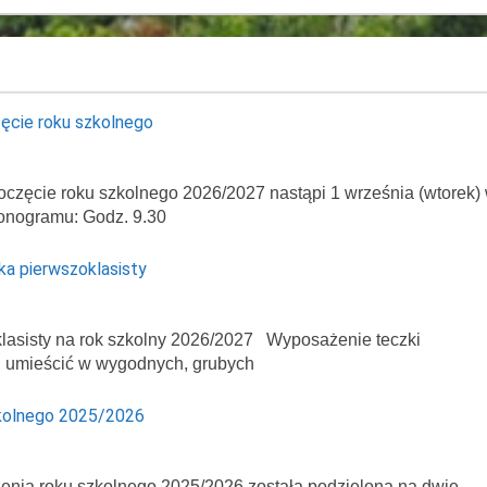
ęcie roku szkolnego
oczęcie roku szkolnego 2026/2027 nastąpi 1 września (wtorek)
onogramu: Godz. 9.30
ka pierwszoklasisty
asisty na rok szkolny 2026/2027 Wyposażenie teczki
ej umieścić w wygodnych, grubych
kolnego 2025/2026
enia roku szkolnego 2025/2026 została podzielona na dwie