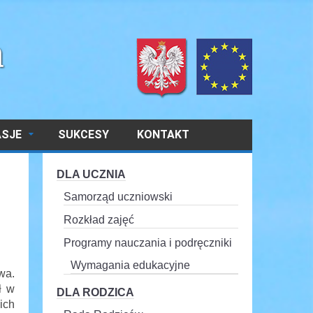
ASJE
SUKCESY
KONTAKT
DLA UCZNIA
Samorząd uczniowski
Rozkład zajęć
Programy nauczania i podręczniki
Wymagania edukacyjne
wa.
ł w
DLA RODZICA
ich