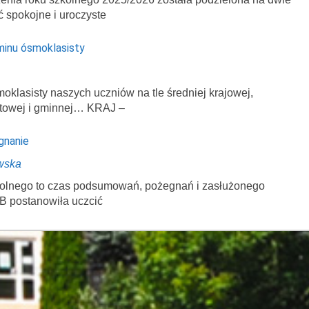
ć spokojne i uroczyste
minu ósmoklasisty
klasisty naszych uczniów na tle średniej krajowej,
atowej i gminnej… KRAJ –
gnanie
wska
zkolnego to czas podsumowań, pożegnań i zasłużonego
B postanowiła uczcić