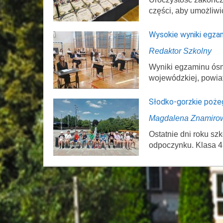
części, aby umożliwi
Wysokie wyniki egza
Redaktor Szkolny
Wyniki egzaminu ósmo
wojewódzkiej, powi
Słodko-gorzkie poże
Magdalena Znamiro
Ostatnie dni roku s
odpoczynku. Klasa 4