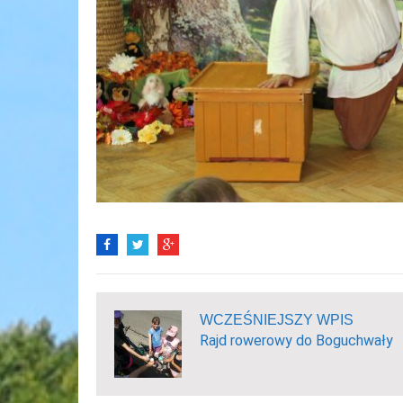
WCZEŚNIEJSZY WPIS
Rajd rowerowy do Boguchwały