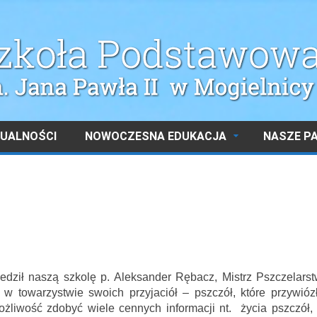
UALNOŚCI
NOWOCZESNA EDUKACJA
NASZE P
edził naszą szkolę p. Aleksander Rębacz, Mistrz Pszczelarst
w towarzystwie swoich przyjaciół – pszczół, które przywióz
żliwość zdobyć wiele cennych informacji nt. życia pszczół, 