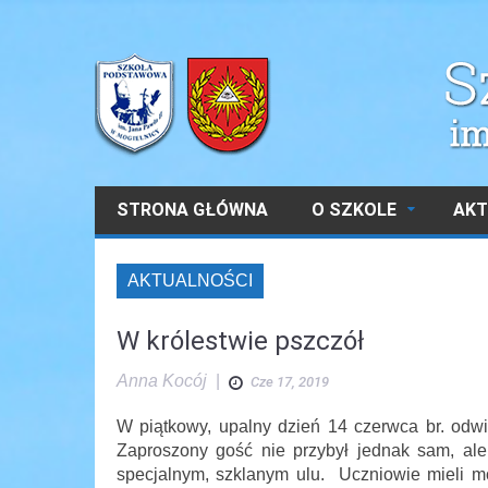
STRONA GŁÓWNA
O SZKOLE
AKT
AKTUALNOŚCI
W królestwie pszczół
Anna Kocój
|
Cze 17, 2019
W piątkowy, upalny dzień 14 czerwca br. odwi
Zaproszony gość nie przybył jednak sam, ale 
specjalnym, szklanym ulu. Uczniowie mieli mo