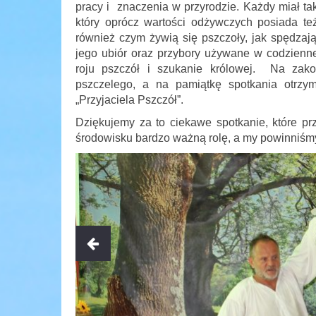
pracy i znaczenia w przyrodzie. Każdy miał t
który oprócz wartości odżywczych posiada t
również czym żywią się pszczoły, jak spędzają
jego ubiór oraz przybory używane w codzienne
roju pszczół i szukanie królowej. Na zak
pszczelego, a na pamiątkę spotkania otrzyma
„Przyjaciela Pszczół”.
Dziękujemy za to ciekawe spotkanie, które p
środowisku bardzo ważną rolę, a my powinniśmy