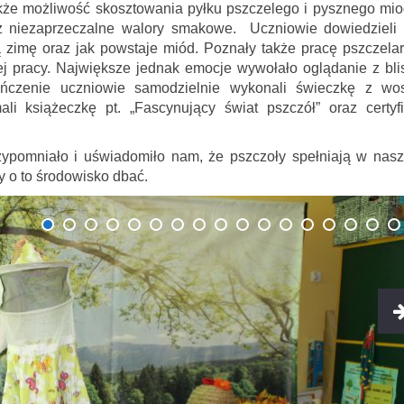
akże możliwość skosztowania pyłku pszczelego i pysznego mio
eż niezaprzeczalne walory smakowe. Uczniowie dowiedzieli 
 zimę oraz jak powstaje miód. Poznały także pracę pszczelar
j pracy. Największe jednak emocje wywołało oglądanie z bli
ończenie uczniowie samodzielnie wykonali świeczkę z wo
li książeczkę pt. „Fascynujący świat pszczół” oraz certyfi
rzypomniało i uświadomiło nam, że pszczoły spełniają w nas
 o to środowisko dbać.