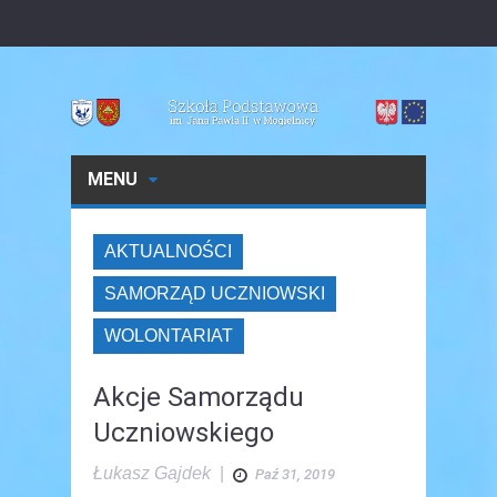
MENU
AKTUALNOŚCI
SAMORZĄD UCZNIOWSKI
WOLONTARIAT
Akcje Samorządu
Uczniowskiego
Łukasz Gajdek
|
Paź 31, 2019