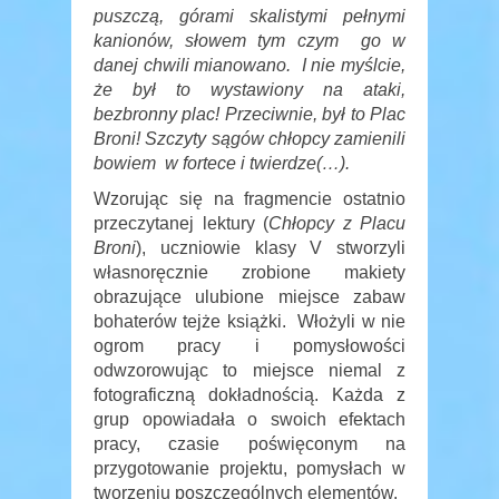
puszczą, górami skalistymi pełnymi
kanionów, słowem tym czym go w
danej chwili mianowano. I nie myślcie,
że był to wystawiony na ataki,
bezbronny plac! Przeciwnie, był to Plac
Broni! Szczyty sągów chłopcy zamienili
bowiem w fortece i twierdze(…).
Wzorując się na fragmencie ostatnio
przeczytanej lektury (
Chłopcy z Placu
Broni
), uczniowie klasy V stworzyli
własnoręcznie zrobione makiety
obrazujące ulubione miejsce zabaw
bohaterów tejże książki. Włożyli w nie
ogrom pracy i pomysłowości
odwzorowując to miejsce niemal z
fotograficzną dokładnością. Każda z
grup opowiadała o swoich efektach
pracy, czasie poświęconym na
przygotowanie projektu, pomysłach w
tworzeniu poszczególnych elementów.