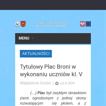
MENU
AKTUALNOŚCI
Tytułowy Plac Broni w
wykonaniu uczniów kl. V
Magdalena Szuba
|
Lis 9, 2019
(…)
Plac
był zwykłym skrawkiem
ziemi ogrodzonym z jednej strony
rozwalającym się płotem, a z