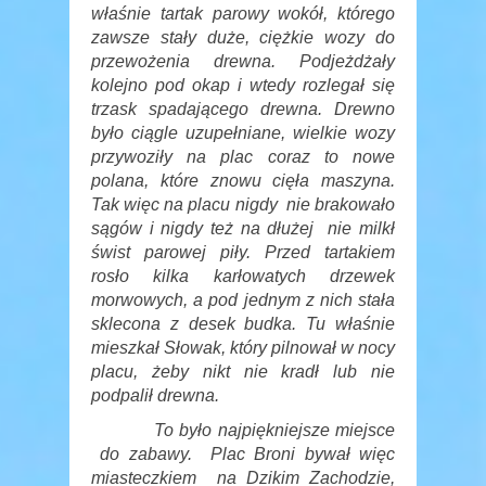
właśnie tartak parowy wokół, którego
zawsze stały duże, ciężkie wozy do
przewożenia drewna. Podjeżdżały
kolejno pod okap i wtedy rozlegał się
trzask spadającego drewna. Drewno
było ciągle uzupełniane, wielkie wozy
przywoziły na plac coraz to nowe
polana, które znowu cięła maszyna.
Tak więc na placu nigdy nie brakowało
sągów i nigdy też na dłużej nie milkł
świst parowej piły.
Przed tartakiem
rosło kilka karłowatych drzewek
morwowych, a pod jednym z nich stała
sklecona z desek budka. Tu właśnie
mieszkał Słowak, który pilnował w nocy
placu, żeby nikt nie kradł lub nie
podpalił drewna.
To było najpiękniejsze miejsce
do zabawy. Plac Broni bywał więc
miasteczkiem na Dzikim Zachodzie,