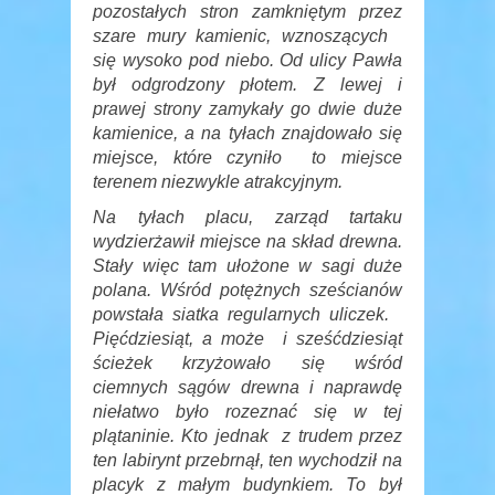
pozostałych stron zamkniętym przez
szare mury kamienic, wznoszących
się wysoko pod niebo. Od ulicy Pawła
był odgrodzony płotem. Z lewej i
prawej strony zamykały go dwie duże
kamienice, a na tyłach znajdowało się
miejsce, które czyniło to miejsce
terenem niezwykle atrakcyjnym.
Na tyłach placu, zarząd tartaku
wydzierżawił miejsce na skład drewna.
Stały więc tam ułożone w sagi duże
polana. Wśród potężnych sześcianów
powstała siatka regularnych uliczek.
Pięćdziesiąt, a może i sześćdziesiąt
ścieżek krzyżowało się wśród
ciemnych sągów drewna i naprawdę
niełatwo było rozeznać się w tej
plątaninie. Kto jednak z trudem przez
ten labirynt przebrnął, ten wychodził na
placyk z małym budynkiem. To był