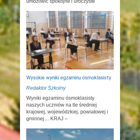
umożliwić spokojne i uroczyste
Wysokie wyniki egzaminu ósmoklasisty
Redaktor Szkolny
Wyniki egzaminu ósmoklasisty
naszych uczniów na tle średniej
krajowej, wojewódzkiej, powiatowej i
gminnej… KRAJ –