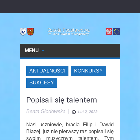
MENU
AKTUALNOŚCI
KONKURSY
SUKCESY
Popisali się talentem
Beata Głodowska
|
Lut 2, 2023
Nasi uczniowie, bracia Filip i Dawid
Błażej, już nie pierwszy raz popisali się
swoim muzycznym talentem. Tym