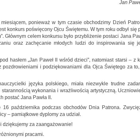
Jan Paweł
m miesiącem, ponieważ w tym czasie obchodzimy Dzień Patro
st konkurs poświęcony Ojcu Świętemu. W tym roku odbył się 
cu”. Głównym celem konkursu było przybliżenie postaci Jana Pa
czaniu oraz zachęcanie młodych ludzi do inspirowania się j
pod hasłem „Jan Paweł II wśród dzieci”, natomiast starsi – z k
z pozdrowieniami i podziękowaniami dla Ojca Świętego za to,
auczycielki języka polskiego, miała niezwykle trudne zadan
 starannością wykonania i wrażliwością artystyczną. Uczniowi
ch postać Jana Pawła II.
się 16 października podczas obchodów Dnia Patrona. Zwycię
nicy – pamiątkowe dyplomy za udział.
 i dziękujemy za zaangażowanie!
yróżnionymi pracami.