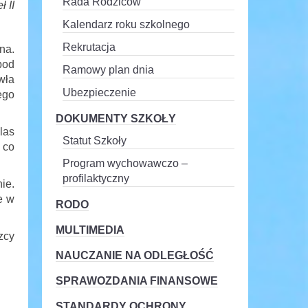
Rada Rodziców
 II
Kalendarz roku szkolnego
Rekrutacja
na.
pod
Ramowy plan dnia
wła
Ubezpieczenie
ego
DOKUMENTY SZKOŁY
las
Statut Szkoły
 co
Program wychowawczo –
profilaktyczny
ie.
e w
RODO
MULTIMEDIA
zcy
NAUCZANIE NA ODLEGŁOŚĆ
SPRAWOZDANIA FINANSOWE
STANDARDY OCHRONY