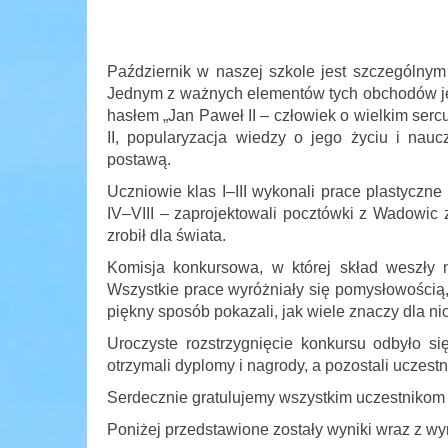
Październik w naszej szkole jest szczególny
Jednym z ważnych elementów tych obchodów je
hasłem „Jan Paweł II – człowiek o wielkim ser
II, popularyzacja wiedzy o jego życiu i nau
postawą.
Uczniowie klas I–III wykonali prace plastyczne 
IV–VIII – zaprojektowali pocztówki z Wadowic 
zrobił dla świata.
Komisja konkursowa, w której skład weszły n
Wszystkie prace wyróżniały się pomysłowością,
piękny sposób pokazali, jak wiele znaczy dla ni
Uroczyste rozstrzygnięcie konkursu odbyło 
otrzymali dyplomy i nagrody, a pozostali uczest
Serdecznie gratulujemy wszystkim uczestnikom
Poniżej przedstawione zostały wyniki wraz z w