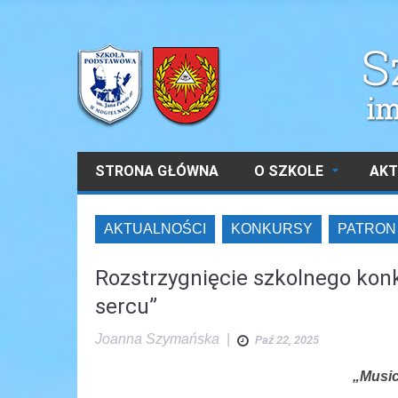
STRONA GŁÓWNA
O SZKOLE
AKT
AKTUALNOŚCI
KONKURSY
PATRON
Rozstrzygnięcie szkolnego konk
sercu”
Joanna Szymańska
|
Paź 22, 2025
„Music