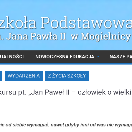
UALNOŚCI
NOWOCZESNA EDUKACJA
NASZE P
WYDARZENIA
Z ŻYCIA SZKOŁY
ursu pt. „Jan Paweł II – człowiek o wielk
ie od siebie wymagać, nawet gdyby inni od was nie wymaga