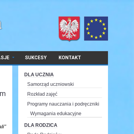
ASJE
SUKCESY
KONTAKT
DLA UCZNIA
Samorząd uczniowski
im
Rozkład zajęć
Programy nauczania i podręczniki
Wymagania edukacyjne
DLA RODZICA
li”