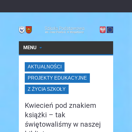
MENU
AKTUALNOŚCI
PROJEKTY EDUKACYJNE
Z ŻYCIA SZKOŁY
Kwiecień pod znakiem
książki – tak
świętowaliśmy w naszej