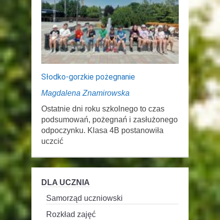
Słodko-gorzkie pożegnanie
Magdalena Znamirowska
Ostatnie dni roku szkolnego to czas
podsumowań, pożegnań i zasłużonego
odpoczynku. Klasa 4B postanowiła
uczcić
DLA UCZNIA
Samorząd uczniowski
Rozkład zajęć