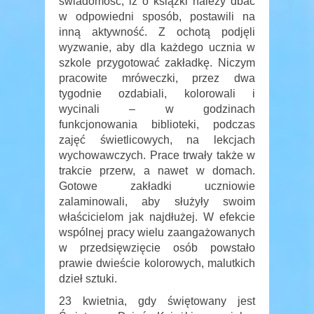
świadomość, iż o książki należy dbać
w odpowiedni sposób, postawili na
inną aktywność. Z ochotą podjęli
wyzwanie, aby dla każdego ucznia w
szkole przygotować zakładkę. Niczym
pracowite mróweczki, przez dwa
tygodnie ozdabiali, kolorowali i
wycinali – w godzinach
funkcjonowania biblioteki, podczas
zajęć świetlicowych, na lekcjach
wychowawczych. Prace trwały także w
trakcie przerw, a nawet w domach.
Gotowe zakładki uczniowie
zalaminowali, aby służyły swoim
właścicielom jak najdłużej. W efekcie
wspólnej pracy wielu zaangażowanych
w przedsięwzięcie osób powstało
prawie dwieście kolorowych, malutkich
dzieł sztuki.
23 kwietnia, gdy świętowany jest