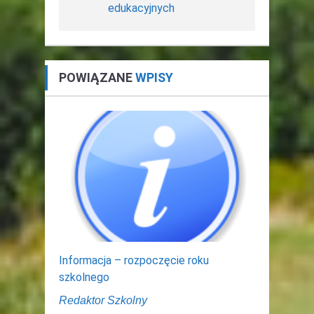
edukacyjnych
POWIĄZANE
WPISY
Informacja – rozpoczęcie roku
szkolnego
Redaktor Szkolny